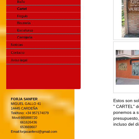
Baño
Cartel
Regalo
Bisutería
Esculturas
Cerrajería
Noticias
Contacto
Aviso legal
FORJA SANFER
Estos son so
MIGUEL GALLO 41
" CARTEL" de
14445 CARDEÑA
ponemos a su
Teléfono: +34 957174079
Movil:665888720
presupuesto,
661626436
incluso del 
653669607
Email:forjasanfersl@gmail.com