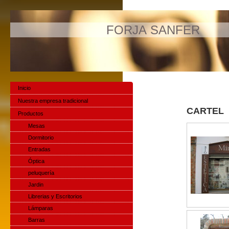
FORJA SANFER
Inicio
Nuestra empresa tradicional
CARTEL
Productos
Mesas
Dormitorio
Entradas
Óptica
peluquería
Jardin
Librerias y Escritorios
Lámparas
Barras