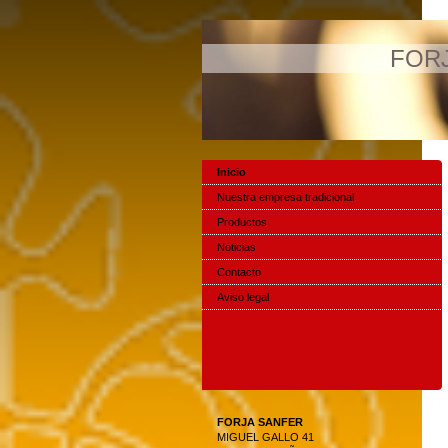
FOR
Inicio
Nuestra empresa tradicional
Productos
Noticias
Contacto
Aviso legal
FORJA SANFER
MIGUEL GALLO 41