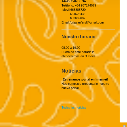
14445 CARDEÑA
Teléfono: +34 957174079
Movil:665888720
661626436
653669607
Email:forjasanfersl@gmail.com
Nuestro horario
08:00 a 19:00
Fuera de este horario le
atenderemos en tlf movil.
Noticias
¡Estrenamos portal en Internet!
Nos complace presentarle nuestro
nuevo portal.
Todas las noticias