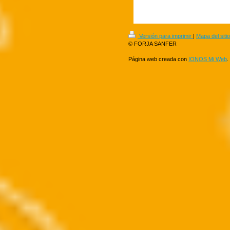
Versión para imprimir
|
Mapa del sitio
© FORJA SANFER
Página web creada con
IONOS Mi Web
.