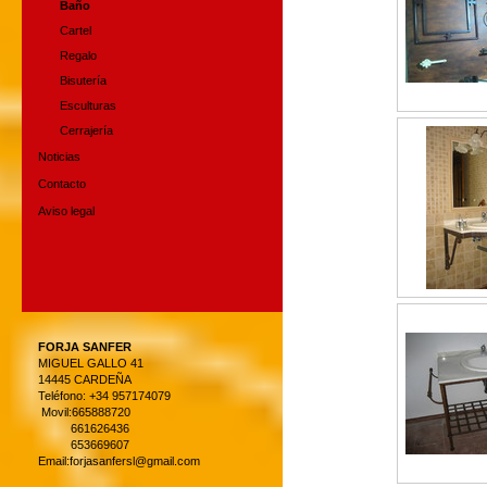
Baño
Cartel
Regalo
Bisutería
Esculturas
Cerrajería
Noticias
Contacto
Aviso legal
FORJA SANFER
MIGUEL GALLO 41
14445 CARDEÑA
Teléfono: +34 957174079
Movil:665888720
661626436
653669607
Email:forjasanfersl@gmail.com