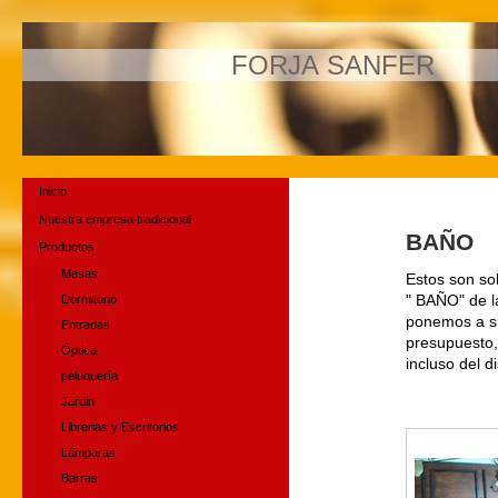
FORJA SANFER
Inicio
Nuestra empresa tradicional
BAÑO
Productos
Mesas
Estos son so
Dormitorio
" BAÑO" de l
ponemos a su
Entradas
presupuesto,
Óptica
incluso del 
peluquería
Jardin
Librerias y Escritorios
Lámparas
Barras