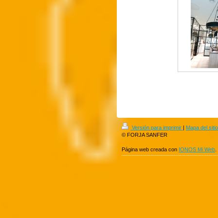
Versión para imprimir
|
Mapa del sitio
© FORJA SANFER
Página web creada con
IONOS Mi Web
.