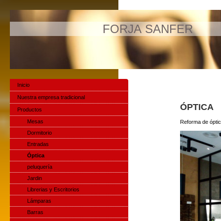
FORJA SANFER
Inicio
Nuestra empresa tradicional
ÓPTICA
Productos
Mesas
Reforma de óptic
Dormitorio
Entradas
Óptica
peluquería
Jardin
Librerias y Escritorios
Lámparas
Barras