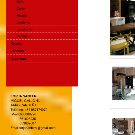
Baño
Cartel
Regalo
Bisutería
Esculturas
Cerrajería
Noticias
Contacto
Aviso legal
FORJA SANFER
MIGUEL GALLO 41
14445 CARDEÑA
Teléfono: +34 957174079
Movil:665888720
661626436
653669607
Email:forjasanfersl@gmail.com